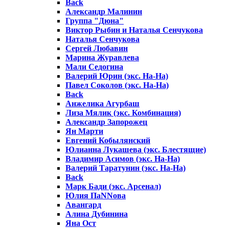
Back
Александр Малинин
Группа "Дюна"
Виктор Рыбин и Наталья Сенчукова
Наталья Сенчукова
Сергей Любавин
Марина Журавлева
Мали Седогина
Валерий Юрин (экс. На-На)
Павел Соколов (экс. На-На)
Back
Анжелика Агурбаш
Лиза Мялик (экс. Комбинация)
Александр Запорожец
Ян Марти
Евгений Кобылянский
Юлианна Лукашева (экс. Блестящие)
Владимир Асимов (экс. На-На)
Валерий Таратунин (экс. На-На)
Back
Марк Бади (экс. Арсенал)
Юлия ПаNNова
Авангард
Алина Дубинина
Яна Ост