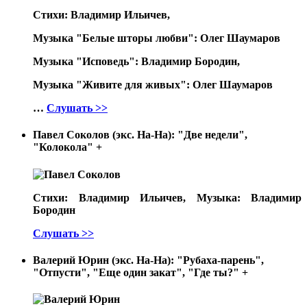
Стихи: Владимир Ильичев,
Музыка "Белые шторы любви": Олег Шаумаров
Музыка "Исповедь": Владимир Бородин,
Музыка "Живите для живых": Олег Шаумаров
…
Слушать >>
Павел Соколов (экс. На-На): "Две недели",
"Колокола"
+
Стихи: Владимир Ильичев, Музыка: Владимир
Бородин
Слушать >>
Валерий Юрин (экс. На-На): "Рубаха-парень",
"Отпусти", "Еще один закат", "Где ты?"
+