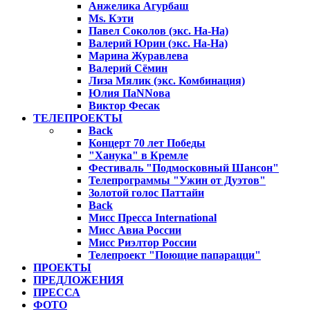
Анжелика Агурбаш
Ms. Кэти
Павел Соколов (экс. На-На)
Валерий Юрин (экс. На-На)
Марина Журавлева
Валерий Сёмин
Лиза Мялик (экс. Комбинация)
Юлия ПаNNова
Виктор Фесак
ТЕЛЕПРОЕКТЫ
Back
Концерт 70 лет Победы
"Ханука" в Кремле
Фестиваль "Подмосковный Шансон"
Телепрограммы "Ужин от Дуэтов"
Золотой голос Паттайи
Back
Мисс Пресса International
Мисс Авиа России
Мисс Риэлтор России
Телепроект "Поющие папарацци"
ПРОЕКТЫ
ПРЕДЛОЖЕНИЯ
ПРЕССА
ФОТО