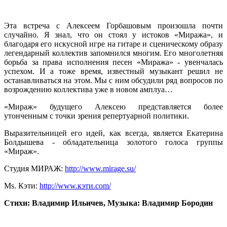
Эта встреча с Алексеем Горбашовым произошла почти
случайно. Я знал, что он стоял у истоков «Миража», и
благодаря его искусной игре на гитаре и сценическому образу
легендарный коллектив запомнился многим. Его многолетняя
борьба за права исполнения песен «Миража» - увенчалась
успехом. И а тоже время, известный музыкант решил не
останавливаться на этом. Мы с ним обсудили ряд вопросов по
возрождению коллектива уже в новом амплуа…
«Мираж» будущего Алексею представляется более
утонченным с точки зрения репертуарной политики.
Выразительницей его идей, как всегда, является Екатерина
Болдышева - обладательница золотого голоса группы
«Мираж».
Студия МИРАЖ:
http://www.mirage.su/
Ms. Кэти:
http://www.кэти.com/
Стихи: Владимир Ильичев, Музыка: Владимир Бородин
ПЕСНИ В. ИЛЬИЧЁВА