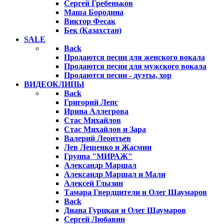
Сергей Гребеньков
Маша Бородина
Виктор Фесак
Бек (Казахстан)
SALE
Back
Продаются песни для женского вокала
Продаются песни для мужского вокала
Продаются песни - дуэты, хор
ВИДЕОКЛИПЫ
Back
Григорий Лепс
Ирина Аллегрова
Стас Михайлов
Стас Михайлов и Зара
Валерий Леонтьев
Лев Лещенко и Жасмин
Группа "МИРАЖ"
Александр Маршал
Александр Маршал и Мали
Алексей Глызин
Тамара Гвердцители и Олег Шаумаров
Back
Диана Гурцкая и Олег Шаумаров
Сергей Любавин