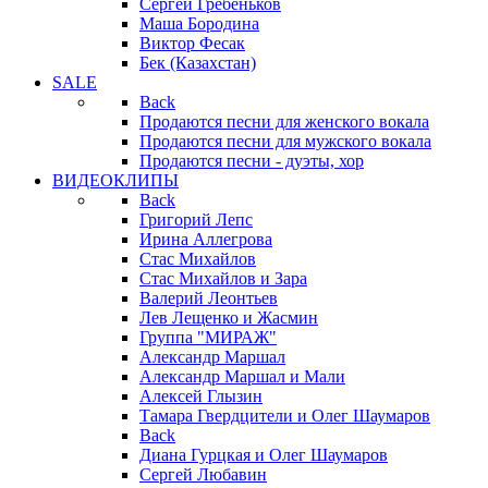
Сергей Гребеньков
Маша Бородина
Виктор Фесак
Бек (Казахстан)
SALE
Back
Продаются песни для женского вокала
Продаются песни для мужского вокала
Продаются песни - дуэты, хор
ВИДЕОКЛИПЫ
Back
Григорий Лепс
Ирина Аллегрова
Стас Михайлов
Стас Михайлов и Зара
Валерий Леонтьев
Лев Лещенко и Жасмин
Группа "МИРАЖ"
Александр Маршал
Александр Маршал и Мали
Алексей Глызин
Тамара Гвердцители и Олег Шаумаров
Back
Диана Гурцкая и Олег Шаумаров
Сергей Любавин