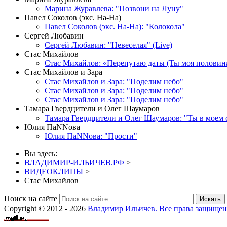
Марина Журавлева: "Позвони на Луну"
Павел Соколов (экс. На-На)
Павел Соколов (экс. На-На): "Колокола"
Сергей Любавин
Сергей Любавин: "Невеселая" (Live)
Стас Михайлов
Стас Михайлов: «Перепутаю даты (Ты моя половин
Стас Михайлов и Зара
Стас Михайлов и Зара: "Поделим небо"
Стас Михайлов и Зара: "Поделим небо"
Стас Михайлов и Зара: "Поделим небо"
Тамара Гвердцители и Олег Шаумаров
Тамара Гвердцители и Олег Шаумаров: "Ты в моем 
Юлия ПаNNова
Юлия ПаNNова: "Прости"
Вы здесь:
ВЛАДИМИР-ИЛЬИЧЕВ.РФ
>
ВИДЕОКЛИПЫ
>
Стас Михайлов
Поиск на сайте
Искать
Copyright © 2012 - 2026
Владимир Ильичев. Все права защищен