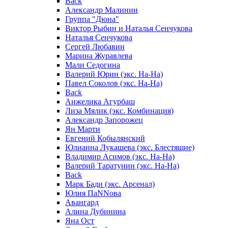
Back
Александр Малинин
Группа "Дюна"
Виктор Рыбин и Наталья Сенчукова
Наталья Сенчукова
Сергей Любавин
Марина Журавлева
Мали Седогина
Валерий Юрин (экс. На-На)
Павел Соколов (экс. На-На)
Back
Анжелика Агурбаш
Лиза Мялик (экс. Комбинация)
Александр Запорожец
Ян Марти
Евгений Кобылянский
Юлианна Лукашева (экс. Блестящие)
Владимир Асимов (экс. На-На)
Валерий Таратунин (экс. На-На)
Back
Марк Бади (экс. Арсенал)
Юлия ПаNNова
Авангард
Алина Дубинина
Яна Ост