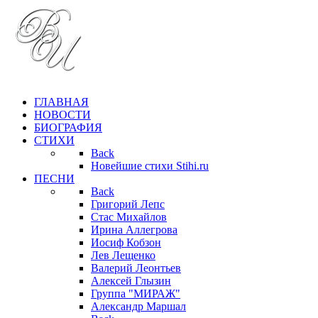
ГЛАВНАЯ
НОВОСТИ
БИОГРАФИЯ
СТИХИ
Back
Новейшие стихи Stihi.ru
ПЕСНИ
Back
Григорий Лепс
Стас Михайлов
Ирина Аллегрова
Иосиф Кобзон
Лев Лещенко
Валерий Леонтьев
Алексей Глызин
Группа "МИРАЖ"
Александр Маршал