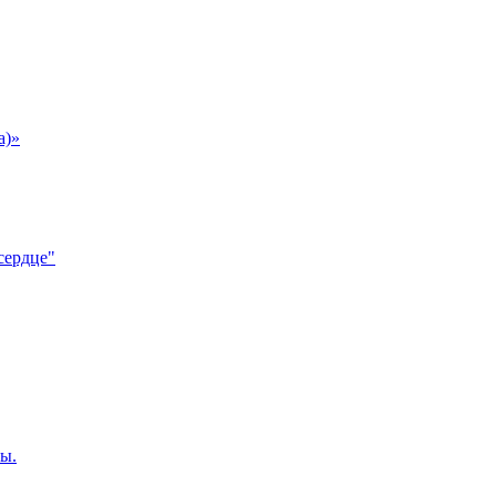
а)»
сердце"
ы.