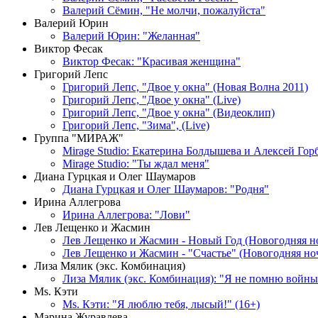
Валерий Сёмин, "Не молчи, пожалуйста"
Валерий Юрин
Валерий Юрин: "Желанная"
Виктор Фесак
Виктор Фесак: "Красивая женщина"
Григорий Лепс
Григорий Лепс, "Двое у окна" (Новая Волна 2011)
Григорий Лепс, "Двое у окна" (Live)
Григорий Лепс, "Двое у окна" (Видеоклип)
Григорий Лепс, "Зима", (Live)
Группа "МИРАЖ"
Mirage Studio: Екатерина Болдышева и Алексей Гор
Mirage Studio: "Ты ждал меня"
Диана Гурцкая и Олег Шаумаров
Диана Гурцкая и Олег Шаумаров: "Родня"
Ирина Аллегрова
Ирина Аллегрова: "Лови"
Лев Лещенко и Жасмин
Лев Лещенко и Жасмин - Новый Год (Новогодняя н
Лев Лещенко и Жасмин - "Счастье" (Новогодняя но
Лиза Мялик (экс. Комбинация)
Лиза Мялик (экс. Комбинация): "Я не помню войны
Мs. Кэти
Ms. Кэти: "Я люблю тебя, лысый!" (16+)
Марина Журавлева