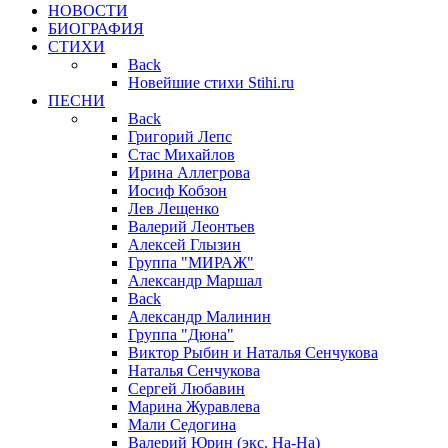
НОВОСТИ
БИОГРАФИЯ
СТИХИ
Back
Новейшие стихи Stihi.ru
ПЕСНИ
Back
Григорий Лепс
Стас Михайлов
Ирина Аллегрова
Иосиф Кобзон
Лев Лещенко
Валерий Леонтьев
Алексей Глызин
Группа "МИРАЖ"
Александр Маршал
Back
Александр Малинин
Группа "Дюна"
Виктор Рыбин и Наталья Сенчукова
Наталья Сенчукова
Сергей Любавин
Марина Журавлева
Мали Седогина
Валерий Юрин (экс. На-На)