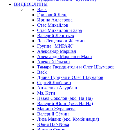
ВИДЕОКЛИПЫ
Back
Григорий Лепс
Ирина Аллегрова
Стас Михайлов
Стас Михайлов и Зара
Валерий Леонтьев
Лев Лещенко и Жасмин
Группа "МИРАЖ"
Александр Маршал
Александр Маршал и Мали
Алексей Глызин
Тамара Гвердцители и Олег Шаумаров
Back
Диана Гурцкая и Олег Шаумаров
Сергей Любавин
Анжелика Агурбаш
Ms. Кэти
Павел Соколов (экс. На-На)
Валерий Юрин (экс. На-На)
Марина Журавлева
Валерий Сёмин
Лиза Мялик (экс. Комбинация)
Юлия ПаNNова
Виктор Фесак