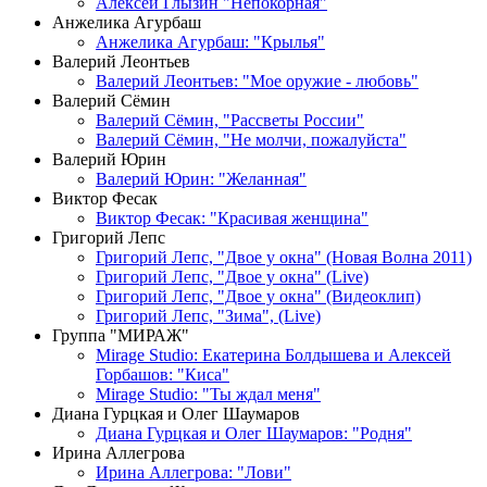
Алексей Глызин "Непокорная"
Анжелика Агурбаш
Анжелика Агурбаш: "Крылья"
Валерий Леонтьев
Валерий Леонтьев: "Мое оружие - любовь"
Валерий Сёмин
Валерий Сёмин, "Рассветы России"
Валерий Сёмин, "Не молчи, пожалуйста"
Валерий Юрин
Валерий Юрин: "Желанная"
Виктор Фесак
Виктор Фесак: "Красивая женщина"
Григорий Лепс
Григорий Лепс, "Двое у окна" (Новая Волна 2011)
Григорий Лепс, "Двое у окна" (Live)
Григорий Лепс, "Двое у окна" (Видеоклип)
Григорий Лепс, "Зима", (Live)
Группа "МИРАЖ"
Mirage Studio: Екатерина Болдышева и Алексей
Горбашов: "Киса"
Mirage Studio: "Ты ждал меня"
Диана Гурцкая и Олег Шаумаров
Диана Гурцкая и Олег Шаумаров: "Родня"
Ирина Аллегрова
Ирина Аллегрова: "Лови"