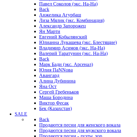
Павел Соколов (экс. На-На)
Back
Анжелика Агурбаш
Лиза Мялик (экс. Комбинация)
Александр Запорожец
Ян Марти
Евгений Кобылянский
Юлианна Лукашева (экс. Блестящие)
Владимир Асимов (экс. На-На)
Валерий Таратунин (экс. На-На)
Back
Марк Бади (экс. Арсенал)
Юлия ПаNNова
Авангард
Алина Дубинина
Яна Ост
Сергей Гребеньков
Маша Бородина
Виктор Фесак
Бек (Казахстан)
SALE
Back
Продаются песни для женского вокала
Продаются песни для мужского вокала
Продаются песни - дуэты, хор