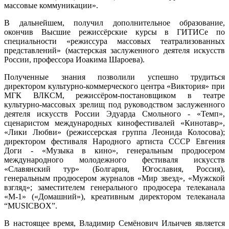
массовые коммуникации».
В дальнейшем, получил дополнительное образование,
окончив Высшие режиссёрские курсы в ГИТИСе по
специальности «режиссура массовых театрализованных
представлений» (мастерская заслуженного деятеля искусств
России, профессора Иоакима Шароева).
Полученные знания позволили успешно трудиться
директором культурно-коммерческого центра «Виктория» при
МГК ВЛКСМ, режиссёром-постановщиком в театре
культурно-массовых зрелищ под руководством заслуженного
деятеля искусств России Эдуарда Смольного - «Темп»,
сценаристом международных кинофестивалей «Кинотавр»,
«Лики Любви» (режиссерская группа Леонида Колосова);
директором фестиваля Народного артиста СССР Евгения
Доги - «Музыка в кино», генеральным продюсером
международного молодежного фестиваля искусств
«Славянский тур» (Болгария, Югославия, Россия),
генеральным продюсером журналов «Мир звезд», «Мужской
взгляд»; заместителем генерального продюсера телеканала
«М-1» («Домашний»), креативным директором телеканала
“MUSICBOX”.
В настоящее время, Владимир Семёнович Ильичев является