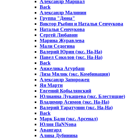
Александр Маршал
Back
Александр Малинин
Группа "Дюна"
Виктор Рыбин и Наталья Сенчукова
Наталья Сенчукова
Сергей Любавин
Марина Журавлева
Мали Седогина
Валерий Юрин (экс. На-На)
Павел Соколов (экс. На-На)
Back
Анжелика Агурбаш
Лиза Мялик (экс. Комбинация)
Александр Запорожец
Ян Марти
Евгений Кобылянский
Юлианна Лукашева (экс. Блестящие)
Владимир Асимов (экс. На-На)
Валерий Таратунин (экс. На-На)
Back
Марк Бади (экс. Арсенал)
Юлия ПаNNова
Авангард
Алина Дубинина