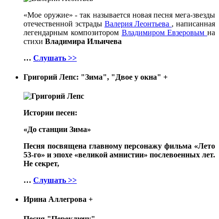
«Мое оружие» - так называется новая песня мега-звезды
отечественной эстрады
Валерия Леонтьева
, написанная
легендарным композитором
Владимиром Евзеровым
на
стихи
Владимира Ильичева
…
Слушать >>
Григорий Лепс: "Зима", "Двое у окна"
+
Истории песен:
«До станции Зима»
Песня посвящена главному персонажу фильма «Лето
53-го» и эпохе «великой амнистии» послевоенных лет.
Не секрет,
…
Слушать >>
Ирина Аллегрова
+
Песня "Переключу"