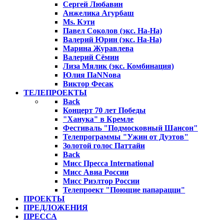
Сергей Любавин
Анжелика Агурбаш
Ms. Кэти
Павел Соколов (экс. На-На)
Валерий Юрин (экс. На-На)
Марина Журавлева
Валерий Сёмин
Лиза Мялик (экс. Комбинация)
Юлия ПаNNова
Виктор Фесак
ТЕЛЕПРОЕКТЫ
Back
Концерт 70 лет Победы
"Ханука" в Кремле
Фестиваль "Подмосковный Шансон"
Телепрограммы "Ужин от Дуэтов"
Золотой голос Паттайи
Back
Мисс Пресса International
Мисс Авиа России
Мисс Риэлтор России
Телепроект "Поющие папарацци"
ПРОЕКТЫ
ПРЕДЛОЖЕНИЯ
ПРЕССА