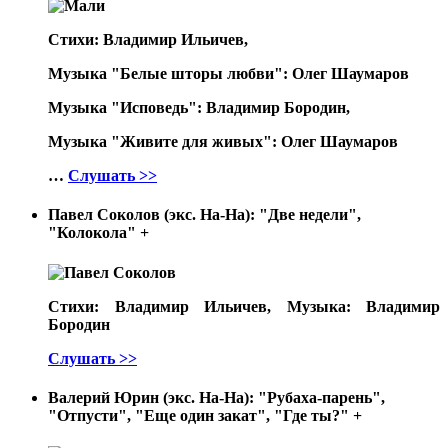
Стихи: Владимир Ильичев,
Музыка "Белые шторы любви": Олег Шаумаров
Музыка "Исповедь": Владимир Бородин,
Музыка "Живите для живых": Олег Шаумаров
…
Слушать >>
Павел Соколов (экс. На-На): "Две недели",
"Колокола"
+
Стихи: Владимир Ильичев, Музыка: Владимир
Бородин
Слушать >>
Валерий Юрин (экс. На-На): "Рубаха-парень",
"Отпусти", "Еще один закат", "Где ты?"
+