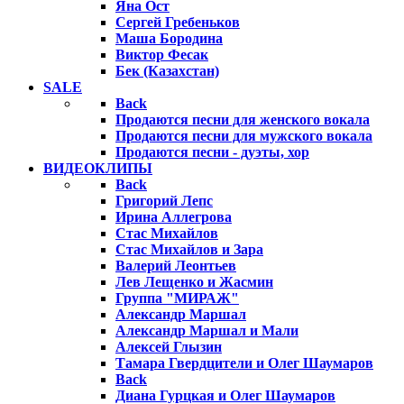
Яна Ост
Сергей Гребеньков
Маша Бородина
Виктор Фесак
Бек (Казахстан)
SALE
Back
Продаются песни для женского вокала
Продаются песни для мужского вокала
Продаются песни - дуэты, хор
ВИДЕОКЛИПЫ
Back
Григорий Лепс
Ирина Аллегрова
Стас Михайлов
Стас Михайлов и Зара
Валерий Леонтьев
Лев Лещенко и Жасмин
Группа "МИРАЖ"
Александр Маршал
Александр Маршал и Мали
Алексей Глызин
Тамара Гвердцители и Олег Шаумаров
Back
Диана Гурцкая и Олег Шаумаров