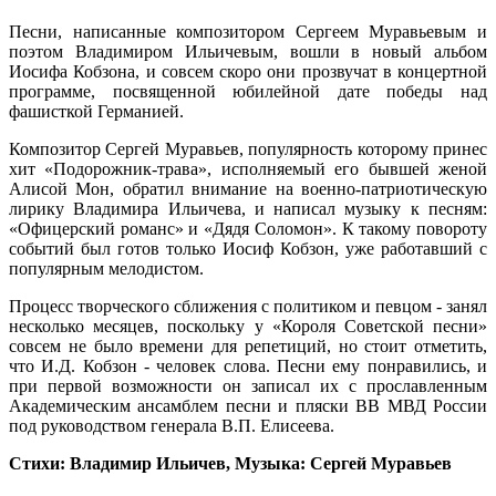
Песни, написанные композитором Сергеем Муравьевым и
поэтом Владимиром Ильичевым, вошли в новый альбом
Иосифа Кобзона, и совсем скоро они прозвучат в концертной
программе, посвященной юбилейной дате победы над
фашисткой Германией.
Композитор Сергей Муравьев, популярность которому принес
хит «Подорожник-трава», исполняемый его бывшей женой
Алисой Мон, обратил внимание на военно-патриотическую
лирику Владимира Ильичева, и написал музыку к песням:
«Офицерский романс» и «Дядя Соломон». К такому повороту
событий был готов только Иосиф Кобзон, уже работавший с
популярным мелодистом.
Процесс творческого сближения с политиком и певцом - занял
несколько месяцев, поскольку у «Короля Советской песни»
совсем не было времени для репетиций, но стоит отметить,
что И.Д. Кобзон - человек слова. Песни ему понравились, и
при первой возможности он записал их с прославленным
Академическим ансамблем песни и пляски ВВ МВД России
под руководством генерала В.П. Елисеева.
Стихи: Владимир Ильичев, Музыка: Сергей Муравьев