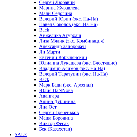
Сергей Любавин
Марина Журавлева
Мали Седогина
Валерий Юрин (экс. На-На)
Павел Соколов (экс. На-На)
Back
Анжелика Агурбаш
Лиза Мялик (экс. Комбинация)
Александр Запорожец
Ян Марти
Евгений Кобылянский
Юлианна Лукашева (экс. Блестящие)
Владимир Асимов (экс. На-На)
Валерий Таратунин (экс. На-На)
Back
Марк Бади (экс. Арсенал)
Юлия ПаNNова
Авангард
Алина Дубинина
Яна Ост
Сергей Гребеньков
Маша Бородина
Виктор Фесак
Бек (Казахстан)
SALE