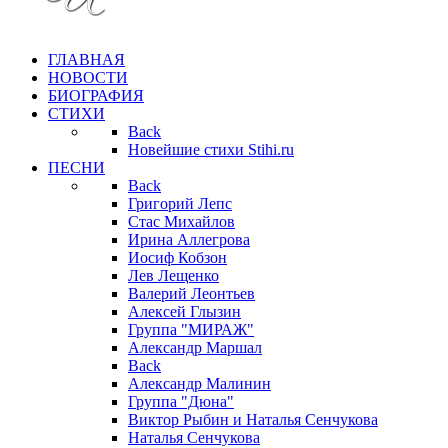
ГЛАВНАЯ
НОВОСТИ
БИОГРАФИЯ
СТИХИ
Back
Новейшие стихи Stihi.ru
ПЕСНИ
Back
Григорий Лепс
Стас Михайлов
Ирина Аллегрова
Иосиф Кобзон
Лев Лещенко
Валерий Леонтьев
Алексей Глызин
Группа "МИРАЖ"
Александр Маршал
Back
Александр Малинин
Группа "Дюна"
Виктор Рыбин и Наталья Сенчукова
Наталья Сенчукова