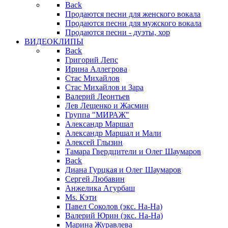
Back
Продаются песни для женского вокала
Продаются песни для мужского вокала
Продаются песни - дуэты, хор
ВИДЕОКЛИПЫ
Back
Григорий Лепс
Ирина Аллегрова
Стас Михайлов
Стас Михайлов и Зара
Валерий Леонтьев
Лев Лещенко и Жасмин
Группа "МИРАЖ"
Александр Маршал
Александр Маршал и Мали
Алексей Глызин
Тамара Гвердцители и Олег Шаумаров
Back
Диана Гурцкая и Олег Шаумаров
Сергей Любавин
Анжелика Агурбаш
Ms. Кэти
Павел Соколов (экс. На-На)
Валерий Юрин (экс. На-На)
Марина Журавлева