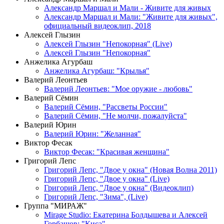
Александр Маршал и Мали - Живите для живых
Александр Маршал и Мали: "Живите для живых",
официальный видеоклип, 2018
Алексей Глызин
Алексей Глызин "Непокорная" (Live)
Алексей Глызин "Непокорная"
Анжелика Агурбаш
Анжелика Агурбаш: "Крылья"
Валерий Леонтьев
Валерий Леонтьев: "Мое оружие - любовь"
Валерий Сёмин
Валерий Сёмин, "Рассветы России"
Валерий Сёмин, "Не молчи, пожалуйста"
Валерий Юрин
Валерий Юрин: "Желанная"
Виктор Фесак
Виктор Фесак: "Красивая женщина"
Григорий Лепс
Григорий Лепс, "Двое у окна" (Новая Волна 2011)
Григорий Лепс, "Двое у окна" (Live)
Григорий Лепс, "Двое у окна" (Видеоклип)
Григорий Лепс, "Зима", (Live)
Группа "МИРАЖ"
Mirage Studio: Екатерина Болдышева и Алексей
Горбашов: "Киса"