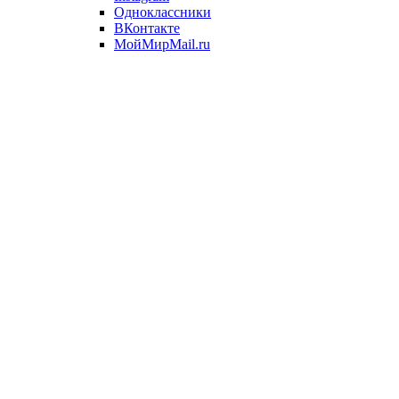
Одноклассники
ВКонтакте
МойМирMail.ru