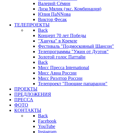
Валерий Сёмин
Лиза Мялик (экс. Комбинация)
Юлия ПаNNова
Виктор Фесак
ТЕЛЕПРОЕКТЫ
Back
Концерт 70 лет Победы
"Ханука" в Кремле
Фестиваль "Подмосковный Шансон"
Телепрограммы "Ужин от Дуэтов"
Золотой голос Паттайи
Back
Мисс Пресса International
Мисс Авиа России
Мисс Риэлтор России
Телепроект "Поющие папарацци"
ПРОЕКТЫ
ПРЕДЛОЖЕНИЯ
ПРЕССА
ФОТО
КОНТАКТЫ
Back
Facebook
YouTube
Instagram