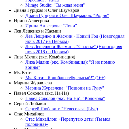
Mirage Studio: "Ты ждал меня"
Диана Гурцкая и Олег Шаумаров
Диана Гурцкая и Олег Шаумаров: "Родня"
Ирина Аллегрова
Ирина Аллегрова: "Лови"
Лев Лещенко и Жасмин
Лев Лещенко и Жасмин - Новый Год (Новогодняя
ночь 2017 на Первом)
Лев Лещенко и Жасмин - "Счастье" (Новогодняя
ночь 2018 на Первом)
Лиза Мялик (экс. Комбинация)
Лиза Мялик (экс. Комбинация): "Я не помню
войны"
Мs. Кэти
Ms. Кэти: "Я люблю тебя, лысый!" (16+)
Марина Журавлева
Марина Журавлева: "Позвони на Луну"
Павел Соколов (экс. На-На)
Павел Соколов (экс. На-На): "Колокола"
Сергей Любавин
Сергей Любавин: "Невеселая" (Live)
Стас Михайлов
Стас Михайлов: «Перепутаю даты (Ты моя
половина)»