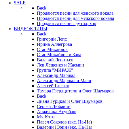
SALE
Back
Продаются песни для женского вокала
Продаются песни для мужского вокала
Продаются песни - дуэты, хор
ВИДЕОКЛИПЫ
Back
Григорий Лепс
Ирина Аллегрова
Стас Михайлов
Стас Михайлов и Зара
Валерий Леонтьев
Лев Лещенко и Жасмин
Группа "МИРАЖ"
Александр Маршал
Александр Маршал и Мали
Алексей Глызин
Тамара Гвердцители и Олег Шаумаров
Back
Диана Гурцкая и Олег Шаумаров
Сергей Любавин
Анжелика Агурбаш
Ms. Кэти
Павел Соколов (экс. На-На)
Валерий Юрин (экс. На-На)