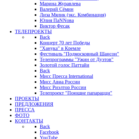
Марина Журавлева
Валерий Сёмин
Лиза Мялик (экс. Комбинация)
Юлия ПаNNова
Виктор Фесак
ТЕЛЕПРОЕКТЫ
Back
Концерт 70 лет Победы
"Ханука" в Кремле
Фестиваль "Подмосковный Шансон"
Телепрограммы "Ужин от Дуэтов"
Золотой голос Паттайи
Back
Мисс Пресса International
Мисс Авиа России
Мисс Риэлтор России
Телепроект "Поющие папарацци"
ПРОЕКТЫ
ПРЕДЛОЖЕНИЯ
ПРЕССА
ФОТО
КОНТАКТЫ
Back
Facebook
YouTube