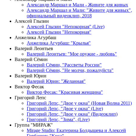
Александр Маршал и Мали - Живите для живых
Александр Маршал и Мали: "Живите для живых",
официальный видеоклип, 2018
Алексей Глызин
Алексей Глызин "Непокорная" (Live)
Алексей Глызин "Непокорная"
Анжелика Агурбаш
Анжелика Агурбаш: "Крылья"
Валерий Леонтьев
Валерий Леонтьев: "Мое оружие - любовь"
Валерий Сёмин
Валерий Сёмин, "Рассветы России"
Валерий Сёмин, "Не молчи, пожалуйста"
Валерий Юрин
Валерий Юрин: "Желанная"
Виктор Фесак
Виктор Фесак: "Красивая женщина"
Григорий Лепс
Григорий Лепс, "Двое у окна" (Новая Волна 2011)
Григорий Лепс, "Двое у окна" (Live)
Григорий Лепс, "Двое у окна" (Видеоклип)
Григорий Лепс, "Зима", (Live)
Группа "МИРАЖ"
Mirage Studio: Екатерина Болдышева и Алексей
Горбашов: "Киса"