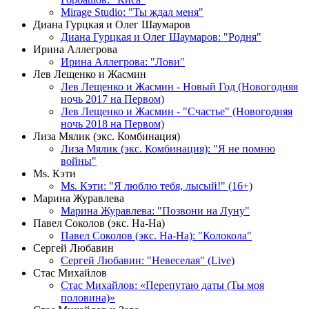
Mirage Studio: "Ты ждал меня"
Диана Гурцкая и Олег Шаумаров
Диана Гурцкая и Олег Шаумаров: "Родня"
Ирина Аллегрова
Ирина Аллегрова: "Лови"
Лев Лещенко и Жасмин
Лев Лещенко и Жасмин - Новый Год (Новогодняя
ночь 2017 на Первом)
Лев Лещенко и Жасмин - "Счастье" (Новогодняя
ночь 2018 на Первом)
Лиза Мялик (экс. Комбинация)
Лиза Мялик (экс. Комбинация): "Я не помню
войны"
Мs. Кэти
Ms. Кэти: "Я люблю тебя, лысый!" (16+)
Марина Журавлева
Марина Журавлева: "Позвони на Луну"
Павел Соколов (экс. На-На)
Павел Соколов (экс. На-На): "Колокола"
Сергей Любавин
Сергей Любавин: "Невеселая" (Live)
Стас Михайлов
Стас Михайлов: «Перепутаю даты (Ты моя
половина)»