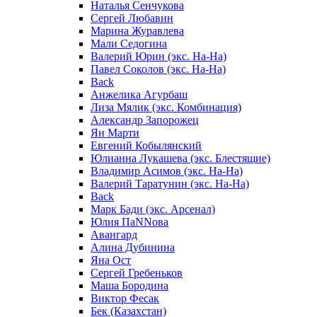
Наталья Сенчукова
Сергей Любавин
Марина Журавлева
Мали Седогина
Валерий Юрин (экс. На-На)
Павел Соколов (экс. На-На)
Back
Анжелика Агурбаш
Лиза Мялик (экс. Комбинация)
Александр Запорожец
Ян Марти
Евгений Кобылянский
Юлианна Лукашева (экс. Блестящие)
Владимир Асимов (экс. На-На)
Валерий Таратунин (экс. На-На)
Back
Марк Бади (экс. Арсенал)
Юлия ПаNNова
Авангард
Алина Дубинина
Яна Ост
Сергей Гребеньков
Маша Бородина
Виктор Фесак
Бек (Казахстан)