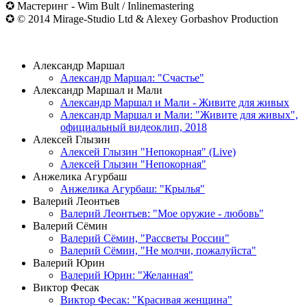
✪ Мастеринг - Wim Bult / Inlinemastering
✪ © 2014 Mirage-Studio Ltd & Alexey Gorbashov Production
ВИДЕОКЛИПЫ
Александр Маршал
Александр Маршал: "Счастье"
Александр Маршал и Мали
Александр Маршал и Мали - Живите для живых
Александр Маршал и Мали: "Живите для живых",
официальный видеоклип, 2018
Алексей Глызин
Алексей Глызин "Непокорная" (Live)
Алексей Глызин "Непокорная"
Анжелика Агурбаш
Анжелика Агурбаш: "Крылья"
Валерий Леонтьев
Валерий Леонтьев: "Мое оружие - любовь"
Валерий Сёмин
Валерий Сёмин, "Рассветы России"
Валерий Сёмин, "Не молчи, пожалуйста"
Валерий Юрин
Валерий Юрин: "Желанная"
Виктор Фесак
Виктор Фесак: "Красивая женщина"