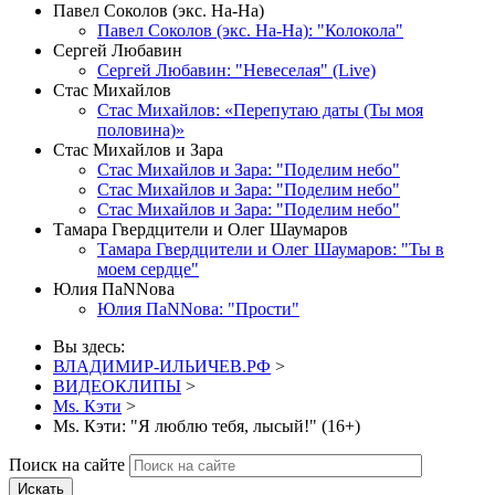
Павел Соколов (экс. На-На)
Павел Соколов (экс. На-На): "Колокола"
Сергей Любавин
Сергей Любавин: "Невеселая" (Live)
Стас Михайлов
Стас Михайлов: «Перепутаю даты (Ты моя
половина)»
Стас Михайлов и Зара
Стас Михайлов и Зара: "Поделим небо"
Стас Михайлов и Зара: "Поделим небо"
Стас Михайлов и Зара: "Поделим небо"
Тамара Гвердцители и Олег Шаумаров
Тамара Гвердцители и Олег Шаумаров: "Ты в
моем сердце"
Юлия ПаNNова
Юлия ПаNNова: "Прости"
Вы здесь:
ВЛАДИМИР-ИЛЬИЧЕВ.РФ
>
ВИДЕОКЛИПЫ
>
Ms. Кэти
>
Ms. Кэти: "Я люблю тебя, лысый!" (16+)
Поиск на сайте
Искать