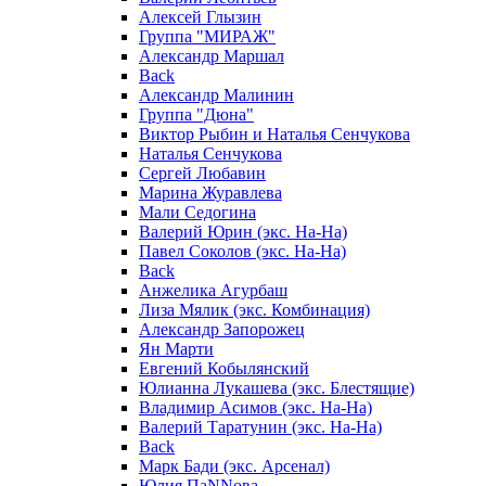
Алексей Глызин
Группа "МИРАЖ"
Александр Маршал
Back
Александр Малинин
Группа "Дюна"
Виктор Рыбин и Наталья Сенчукова
Наталья Сенчукова
Сергей Любавин
Марина Журавлева
Мали Седогина
Валерий Юрин (экс. На-На)
Павел Соколов (экс. На-На)
Back
Анжелика Агурбаш
Лиза Мялик (экс. Комбинация)
Александр Запорожец
Ян Марти
Евгений Кобылянский
Юлианна Лукашева (экс. Блестящие)
Владимир Асимов (экс. На-На)
Валерий Таратунин (экс. На-На)
Back
Марк Бади (экс. Арсенал)
Юлия ПаNNова