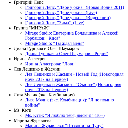
Григорий Лепс
Григорий Лепс, "Двое у окна" (Новая Волна 2011)
Григорий Лепс, "Двое у окна" (Live)
Григорий Лепс, "Двое у окна" (Видеоклип)
Григорий Лепс, "Зима", (Live)
Группа "МИРАЖ"
Mirage Studio: Екатерина Болдышева и Алексей
Горбашов: "Киса"
Mirage Studio: "Ты ждал меня"
Диана Гурцкая и Олег Шаумаров
Диана Гурцкая и Олег Шаумаров: "Родня"
Ирина Аллегрова
Ирина Аллегрова: "Лови"
Лев Лещенко и Жасмин
Лев Лещенко и Жасмин - Новый Год (Новогодняя
ночь 2017 на Первом)
Лев Лещенко и Жасмин - "Счастье" (Новогодняя
ночь 2018 на Первом)
Лиза Мялик (экс. Комбинация)
Лиза Мялик (экс. Комбинация): "Я не помню
войны"
Мs. Кэти
Ms. Кэти: "Я люблю тебя, лысый!" (16+)
Марина Журавлева
Марина Журавлева: "Позвони на Луну"