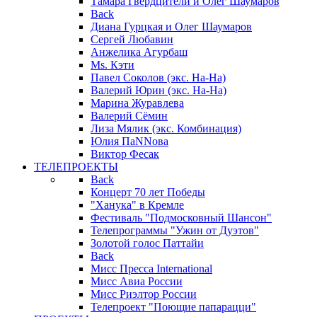
Тамара Гвердцители и Олег Шаумаров
Back
Диана Гурцкая и Олег Шаумаров
Сергей Любавин
Анжелика Агурбаш
Ms. Кэти
Павел Соколов (экс. На-На)
Валерий Юрин (экс. На-На)
Марина Журавлева
Валерий Сёмин
Лиза Мялик (экс. Комбинация)
Юлия ПаNNова
Виктор Фесак
ТЕЛЕПРОЕКТЫ
Back
Концерт 70 лет Победы
"Ханука" в Кремле
Фестиваль "Подмосковный Шансон"
Телепрограммы "Ужин от Дуэтов"
Золотой голос Паттайи
Back
Мисс Пресса International
Мисс Авиа России
Мисс Риэлтор России
Телепроект "Поющие папарацци"