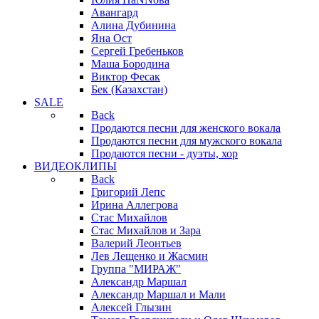
Авангард
Алина Дубинина
Яна Ост
Сергей Гребеньков
Маша Бородина
Виктор Фесак
Бек (Казахстан)
SALE
Back
Продаются песни для женского вокала
Продаются песни для мужского вокала
Продаются песни - дуэты, хор
ВИДЕОКЛИПЫ
Back
Григорий Лепс
Ирина Аллегрова
Стас Михайлов
Стас Михайлов и Зара
Валерий Леонтьев
Лев Лещенко и Жасмин
Группа "МИРАЖ"
Александр Маршал
Александр Маршал и Мали
Алексей Глызин