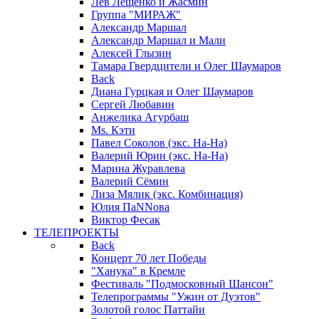
Лев Лещенко и Жасмин
Группа "МИРАЖ"
Александр Маршал
Александр Маршал и Мали
Алексей Глызин
Тамара Гвердцители и Олег Шаумаров
Back
Диана Гурцкая и Олег Шаумаров
Сергей Любавин
Анжелика Агурбаш
Ms. Кэти
Павел Соколов (экс. На-На)
Валерий Юрин (экс. На-На)
Марина Журавлева
Валерий Сёмин
Лиза Мялик (экс. Комбинация)
Юлия ПаNNова
Виктор Фесак
ТЕЛЕПРОЕКТЫ
Back
Концерт 70 лет Победы
"Ханука" в Кремле
Фестиваль "Подмосковный Шансон"
Телепрограммы "Ужин от Дуэтов"
Золотой голос Паттайи