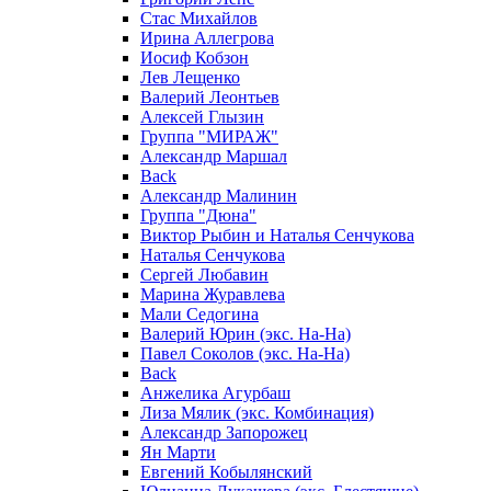
Стас Михайлов
Ирина Аллегрова
Иосиф Кобзон
Лев Лещенко
Валерий Леонтьев
Алексей Глызин
Группа "МИРАЖ"
Александр Маршал
Back
Александр Малинин
Группа "Дюна"
Виктор Рыбин и Наталья Сенчукова
Наталья Сенчукова
Сергей Любавин
Марина Журавлева
Мали Седогина
Валерий Юрин (экс. На-На)
Павел Соколов (экс. На-На)
Back
Анжелика Агурбаш
Лиза Мялик (экс. Комбинация)
Александр Запорожец
Ян Марти
Евгений Кобылянский