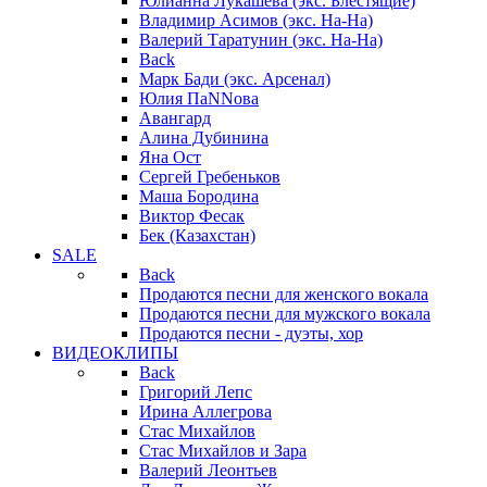
Юлианна Лукашева (экс. Блестящие)
Владимир Асимов (экс. На-На)
Валерий Таратунин (экс. На-На)
Back
Марк Бади (экс. Арсенал)
Юлия ПаNNова
Авангард
Алина Дубинина
Яна Ост
Сергей Гребеньков
Маша Бородина
Виктор Фесак
Бек (Казахстан)
SALE
Back
Продаются песни для женского вокала
Продаются песни для мужского вокала
Продаются песни - дуэты, хор
ВИДЕОКЛИПЫ
Back
Григорий Лепс
Ирина Аллегрова
Стас Михайлов
Стас Михайлов и Зара
Валерий Леонтьев