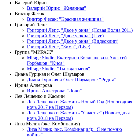
Валерий Юрин
Валерий Юрин: "Желанная"
Виктор Фесак
Виктор Фесак: "Красивая женщина"
Григорий Лепс
Григорий Лепс, "Двое у окна" (Новая Волна 2011)
Григорий Лепс, "Двое у окна" (Live)
Григорий Лепс, "Двое у окна" (Видеоклип)
Григорий Лепс, "Зима", (Live)
Группа "МИРАЖ"
Mirage Studio: Екатерина Болдышева и Алексей
Горбашов: "Киса"
Mirage Studio: "Ты ждал меня"
Диана Гурцкая и Олег Шаумаров
Диана Гурцкая и Олег Шаумаров: "Родня"
Ирина Аллегрова
Ирина Аллегрова: "Лови"
Лев Лещенко и Жасмин
Лев Лещенко и Жасмин - Новый Год (Новогодняя
ночь 2017 на Первом)
Лев Лещенко и Жасмин - "Счастье" (Новогодняя
ночь 2018 на Первом)
Лиза Мялик (экс. Комбинация)
Лиза Мялик (экс. Комбинация): "Я не помню
войны"