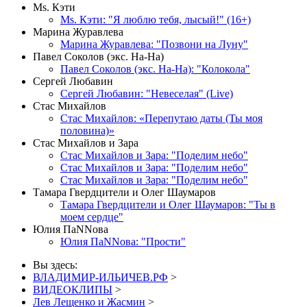
Мs. Кэти
Ms. Кэти: "Я люблю тебя, лысый!" (16+)
Марина Журавлева
Марина Журавлева: "Позвони на Луну"
Павел Соколов (экс. На-На)
Павел Соколов (экс. На-На): "Колокола"
Сергей Любавин
Сергей Любавин: "Невеселая" (Live)
Стас Михайлов
Стас Михайлов: «Перепутаю даты (Ты моя
половина)»
Стас Михайлов и Зара
Стас Михайлов и Зара: "Поделим небо"
Стас Михайлов и Зара: "Поделим небо"
Стас Михайлов и Зара: "Поделим небо"
Тамара Гвердцители и Олег Шаумаров
Тамара Гвердцители и Олег Шаумаров: "Ты в
моем сердце"
Юлия ПаNNова
Юлия ПаNNова: "Прости"
Вы здесь:
ВЛАДИМИР-ИЛЬИЧЕВ.РФ
>
ВИДЕОКЛИПЫ
>
Лев Лещенко и Жасмин
>