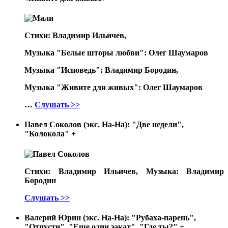
Стихи: Владимир Ильичев,
Музыка "Белые шторы любви": Олег Шаумаров
Музыка "Исповедь": Владимир Бородин,
Музыка "Живите для живых": Олег Шаумаров
…
Слушать >>
Павел Соколов (экс. На-На): "Две недели",
"Колокола"
+
Стихи: Владимир Ильичев, Музыка: Владимир
Бородин
Слушать >>
Валерий Юрин (экс. На-На): "Рубаха-парень",
"Отпусти", "Еще один закат", "Где ты?"
+