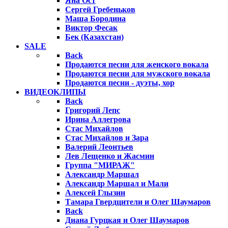
Яна Ост
Сергей Гребеньков
Маша Бородина
Виктор Фесак
Бек (Казахстан)
SALE
Back
Продаются песни для женского вокала
Продаются песни для мужского вокала
Продаются песни - дуэты, хор
ВИДЕОКЛИПЫ
Back
Григорий Лепс
Ирина Аллегрова
Стас Михайлов
Стас Михайлов и Зара
Валерий Леонтьев
Лев Лещенко и Жасмин
Группа "МИРАЖ"
Александр Маршал
Александр Маршал и Мали
Алексей Глызин
Тамара Гвердцители и Олег Шаумаров
Back
Диана Гурцкая и Олег Шаумаров