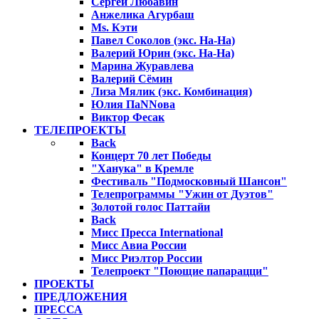
Сергей Любавин
Анжелика Агурбаш
Ms. Кэти
Павел Соколов (экс. На-На)
Валерий Юрин (экс. На-На)
Марина Журавлева
Валерий Сёмин
Лиза Мялик (экс. Комбинация)
Юлия ПаNNова
Виктор Фесак
ТЕЛЕПРОЕКТЫ
Back
Концерт 70 лет Победы
"Ханука" в Кремле
Фестиваль "Подмосковный Шансон"
Телепрограммы "Ужин от Дуэтов"
Золотой голос Паттайи
Back
Мисс Пресса International
Мисс Авиа России
Мисс Риэлтор России
Телепроект "Поющие папарацци"
ПРОЕКТЫ
ПРЕДЛОЖЕНИЯ
ПРЕССА