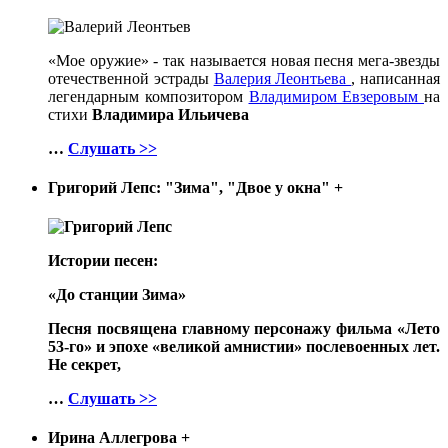
«Мое оружие» - так называется новая песня мега-звезды
отечественной эстрады
Валерия Леонтьева
, написанная
легендарным композитором
Владимиром Евзеровым
на
стихи
Владимира Ильичева
…
Слушать >>
Григорий Лепс: "Зима", "Двое у окна"
+
Истории песен:
«До станции Зима»
Песня посвящена главному персонажу фильма «Лето
53-го» и эпохе «великой амнистии» послевоенных лет.
Не секрет,
…
Слушать >>
Ирина Аллегрова
+