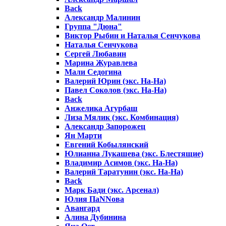
Back
Александр Малинин
Группа "Дюна"
Виктор Рыбин и Наталья Сенчукова
Наталья Сенчукова
Сергей Любавин
Марина Журавлева
Мали Седогина
Валерий Юрин (экс. На-На)
Павел Соколов (экс. На-На)
Back
Анжелика Агурбаш
Лиза Мялик (экс. Комбинация)
Александр Запорожец
Ян Марти
Евгений Кобылянский
Юлианна Лукашева (экс. Блестящие)
Владимир Асимов (экс. На-На)
Валерий Таратунин (экс. На-На)
Back
Марк Бади (экс. Арсенал)
Юлия ПаNNова
Авангард
Алина Дубинина