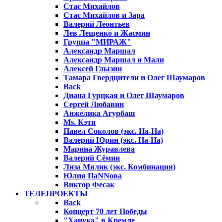
Стас Михайлов
Стас Михайлов и Зара
Валерий Леонтьев
Лев Лещенко и Жасмин
Группа "МИРАЖ"
Александр Маршал
Александр Маршал и Мали
Алексей Глызин
Тамара Гвердцители и Олег Шаумаров
Back
Диана Гурцкая и Олег Шаумаров
Сергей Любавин
Анжелика Агурбаш
Ms. Кэти
Павел Соколов (экс. На-На)
Валерий Юрин (экс. На-На)
Марина Журавлева
Валерий Сёмин
Лиза Мялик (экс. Комбинация)
Юлия ПаNNова
Виктор Фесак
ТЕЛЕПРОЕКТЫ
Back
Концерт 70 лет Победы
"Ханука" в Кремле