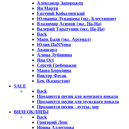
Александр Запорожец
Ян Марти
Евгений Кобылянский
Юлианна Лукашева (экс. Блестящие)
Владимир Асимов (экс. На-На)
Валерий Таратунин (экс. На-На)
Back
Марк Бади (экс. Арсенал)
Юлия ПаNNова
Авангард
Алина Дубинина
Яна Ост
Сергей Гребеньков
Маша Бородина
Виктор Фесак
Бек (Казахстан)
SALE
Back
Продаются песни для женского вокала
Продаются песни для мужского вокала
Продаются песни - дуэты, хор
ВИДЕОКЛИПЫ
Back
Григорий Лепс
Ирина Аллегрова