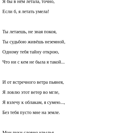
Я бы в нём летала, точно,
Если б, я летать умела!
Ты летаешь, не зная покоя,
Ты судьбою живёшь неземной,
Одному тебя тайну открою,
Что ни с кем не была я такой...
И от встречного ветра пьянея,
Я ловлю этот ветер во мгле,
Я взлечу к облакам, я сумею...,
Без тебя пусто мне на земле.
Мои руки словно крылья,