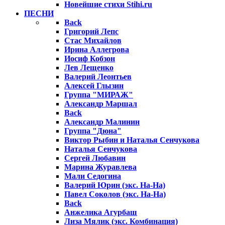
Новейшие стихи Stihi.ru
ПЕСНИ
Back
Григорий Лепс
Стас Михайлов
Ирина Аллегрова
Иосиф Кобзон
Лев Лещенко
Валерий Леонтьев
Алексей Глызин
Группа "МИРАЖ"
Александр Маршал
Back
Александр Малинин
Группа "Дюна"
Виктор Рыбин и Наталья Сенчукова
Наталья Сенчукова
Сергей Любавин
Марина Журавлева
Мали Седогина
Валерий Юрин (экс. На-На)
Павел Соколов (экс. На-На)
Back
Анжелика Агурбаш
Лиза Мялик (экс. Комбинация)