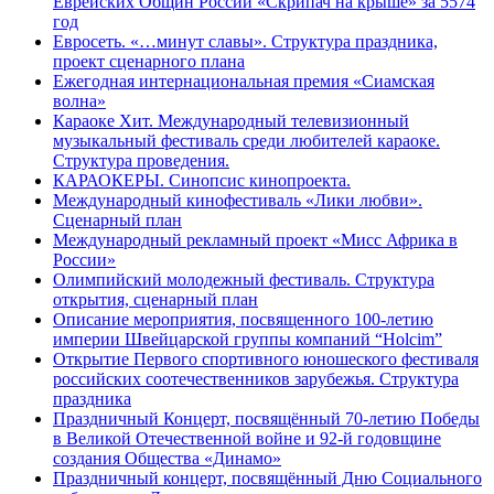
Еврейских Общин России «Скрипач на крыше» за 5574
год
Евросеть. «…минут славы». Структура праздника,
проект сценарного плана
Ежегодная интернациональная премия «Сиамская
волна»
Караоке Хит. Международный телевизионный
музыкальный фестиваль среди любителей караоке.
Структура проведения.
КАРАОКЕРЫ. Синопсис кинопроекта.
Международный кинофестиваль «Лики любви».
Сценарный план
Международный рекламный проект «Мисс Африка в
России»
Олимпийский молодежный фестиваль. Структура
открытия, сценарный план
Описание мероприятия, посвященного 100-летию
империи Швейцарской группы компаний “Holcim”
Открытие Первого спортивного юношеского фестиваля
российских соотечественников зарубежья. Структура
праздника
Праздничный Концерт, посвящённый 70-летию Победы
в Великой Отечественной войне и 92-й годовщине
создания Общества «Динамо»
Праздничный концерт, посвящённый Дню Социального