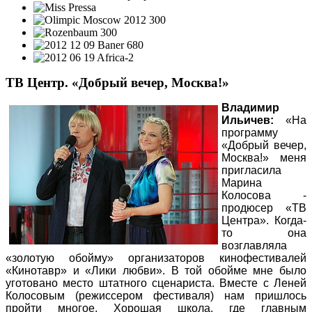
ТВ Центр. «Добрый вечер, Москва!»
Владимир
Ильичев:
«На
программу
«Добрый вечер,
Москва!» меня
пригласила
Марина
Колосова -
продюсер «ТВ
Центра». Когда-
то она
возглавляла
«золотую обойму» организаторов кинофестивалей
«Кинотавр» и «Лики любви». В той обойме мне было
уготовано место штатного сценариста. Вместе с Леней
Колосовым (режиссером фестиваля) нам пришлось
пройти многое. Хорошая школа, где главным