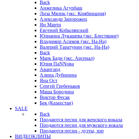
Back
Анжелика Агурбаш
Лиза Мялик (экс. Комбинация)
Александр Запорожец
Ян Марти
Евгений Кобылянский
Юлианна Лукашева (экс. Блестящие)
Владимир Асимов (экс. На-На)
Валерий Таратунин (экс. На-На)
Back
Марк Бади (экс. Арсенал)
Юлия ПаNNова
Авангард
Алина Дубинина
Яна Ост
Сергей Гребеньков
Маша Бородина
Виктор Фесак
Бек (Казахстан)
SALE
Back
Продаются песни для женского вокала
Продаются песни для мужского вокала
Продаются песни - дуэты, хор
ВИДЕОКЛИПЫ