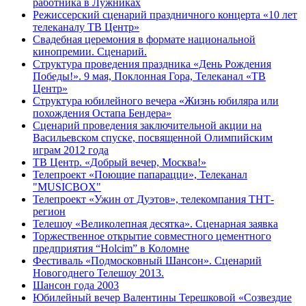
работника в Лужниках
Режиссерский сценарий праздничного концерта «10 лет
телеканалу ТВ Центр»
Свадебная церемония в формате национальной
кинопремии. Сценарий.
Структура проведения праздника «День Рождения
Победы!». 9 мая, Поклонная Гора, Телеканал «ТВ
Центр»
Структура юбилейного вечера «Жизнь юбиляра или
похождения Остапа Бендера»
Сценарий проведения заключительной акции на
Васильевском спуске, посвященной Олимпийским
играм 2012 года
ТВ Центр. «Добрый вечер, Москва!»
Телепроект «Поющие папарацци», Телеканал
"MUSICBOX"
Телепроект «Ужин от Дуэтов», телекомпания ТНТ-
регион
Телешоу «Великолепная десятка». Сценарная заявка
Торжественное открытие совместного цементного
предприятия “Holcim” в Коломне
Фестиваль «Подмосковный Шансон». Сценарий
Новогоднего Телешоу 2013.
Шансон года 2003
Юбилейный вечер Валентины Терешковой «Созвездие