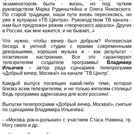
экзаменатором была - жизнь, но под чутким
руководством Марка Рудинштейна и Олега Янковского.
По старой традиции, наши пути вновь пересеклись, но
уже в кулуарах «ТВ Центра». Руководством ТВ канала -
нам был предложен режим «творческого аврала». Других
в России, как мне кажется, и не бывает...»
Что нужно, чтобы вечер был добрым? Интересная
беседа в уютной студии с яркими современными
декорациями, хорошая музыка и - как результат -
позитивное настроение. Все это гарантируют
телезрителям создатели программы!
Владимир
Ильичев
– автор ряда сценариев телепрограмм
«Добрый вечер, Москва!» на канале "ТВ Центр".
Каждый выпуск посвящен какой-либо теме, которая
близка всем телезрителям, и не только жителям столицы!
Ведь программа адресована для всех россиян!
Выпуски телепрограмм «Добрый вечер, Москва!», снятые
по сценариям Владимира Ильичёва:
- «Москва рок-н-рольная» с участием Стаса Намина, гр.
Ногу свело и др.