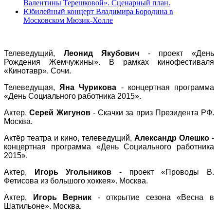
Валентины Терешковой». Сценарный план.
Юбилейный концерт Владимира Бородина в
Московском Мюзик-Холле
ВЕДУЩИЕ ПРОГРАММ
Телеведущий,
Леонид Якубович
- проект «День
Рождения Жемчужины». В рамках кинофестиваля
«Кинотавр». Сочи.
Телеведущая,
Яна Чурикова
- концертная программа
«
День Социального работника 2015
»
.
Актер,
Серей Жигунов
- Скачки за приз Президента РФ.
Москва.
Актёр театра и кино, телеведущий,
Александр Олешко
-
концертная программа
«
День Социального работника
2015
»
.
Актер,
Игорь Угольников
- проект «Проводы В.
Фетисова из большого хоккея». Москва.
Актер,
Игорь Верник
- открытие сезона «Весна в
Шатильоне». Москва.