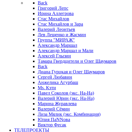
Back
Григорий Лепс
Ирина Аллегрова
Стас Михайлов
Стас Михайлов и Зара
Валерий Леонтьев
Лев Лещенко и Жасмин
Группа "МИРАЖ"
Александр Маршал
Александр Маршал и Мали
Алексей Глызин
Тамара Гвердцители и Олег Шаумаров
Back
Диана Гурцкая и Олег Шаумаров
Сергей Любавин
Анжелика Агурбаш
Ms. Кэти
Павел Соколов (экс. На-На)
Валерий Юрин (экс. На-На)
Марина Журавлева
Валерий Сёмин
Лиза Мялик (экс. Комбинация)
Юлия ПаNNова
Виктор Фесак
ТЕЛЕПРОЕКТЫ