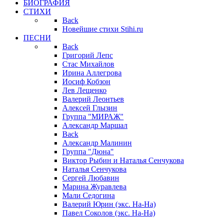
БИОГРАФИЯ
СТИХИ
Back
Новейшие стихи Stihi.ru
ПЕСНИ
Back
Григорий Лепс
Стас Михайлов
Ирина Аллегрова
Иосиф Кобзон
Лев Лещенко
Валерий Леонтьев
Алексей Глызин
Группа "МИРАЖ"
Александр Маршал
Back
Александр Малинин
Группа "Дюна"
Виктор Рыбин и Наталья Сенчукова
Наталья Сенчукова
Сергей Любавин
Марина Журавлева
Мали Седогина
Валерий Юрин (экс. На-На)
Павел Соколов (экс. На-На)