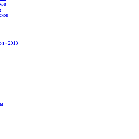
ков
в
сков
он» 2013
ы.