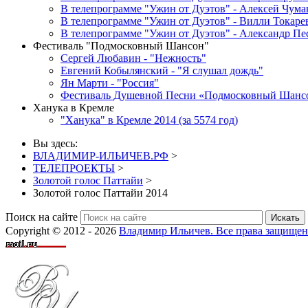
В телепрограмме "Ужин от Дуэтов" - Алексей Чума
В телепрограмме "Ужин от Дуэтов" - Вилли Токаре
В телепрограмме "Ужин от Дуэтов" - Александр Пе
Фестиваль "Подмосковный Шансон"
Сергей Любавин - "Нежность"
Евгений Кобылянский - "Я слушал дождь"
Ян Марти - "Россия"
Фестиваль Душевной Песни «Подмосковный Шанс
Ханука в Кремле
"Ханука" в Кремле 2014 (за 5574 год)
Вы здесь:
ВЛАДИМИР-ИЛЬИЧЕВ.РФ
>
ТЕЛЕПРОЕКТЫ
>
Золотой голос Паттайи
>
Золотой голос Паттайи 2014
Поиск на сайте
Искать
Copyright © 2012 - 2026
Владимир Ильичев. Все права защищен