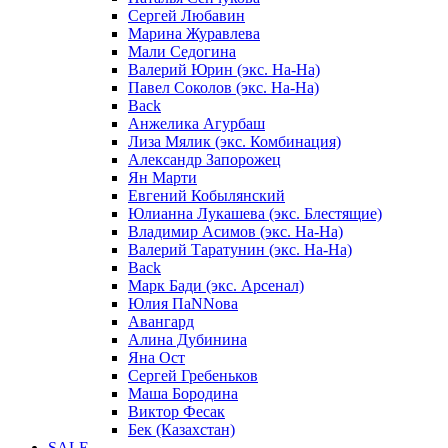
Сергей Любавин
Марина Журавлева
Мали Седогина
Валерий Юрин (экс. На-На)
Павел Соколов (экс. На-На)
Back
Анжелика Агурбаш
Лиза Мялик (экс. Комбинация)
Александр Запорожец
Ян Марти
Евгений Кобылянский
Юлианна Лукашева (экс. Блестящие)
Владимир Асимов (экс. На-На)
Валерий Таратунин (экс. На-На)
Back
Марк Бади (экс. Арсенал)
Юлия ПаNNова
Авангард
Алина Дубинина
Яна Ост
Сергей Гребеньков
Маша Бородина
Виктор Фесак
Бек (Казахстан)
SALE