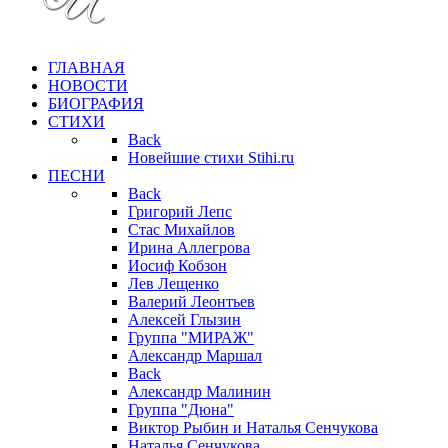
ГЛАВНАЯ
НОВОСТИ
БИОГРАФИЯ
СТИХИ
Back
Новейшие стихи Stihi.ru
ПЕСНИ
Back
Григорий Лепс
Стас Михайлов
Ирина Аллегрова
Иосиф Кобзон
Лев Лещенко
Валерий Леонтьев
Алексей Глызин
Группа "МИРАЖ"
Александр Маршал
Back
Александр Малинин
Группа "Дюна"
Виктор Рыбин и Наталья Сенчукова
Наталья Сенчукова