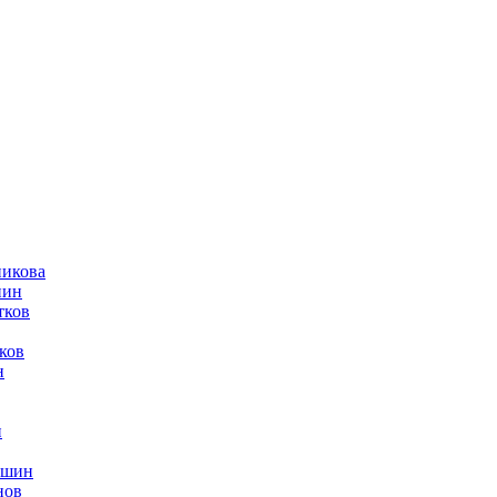
никова
пин
тков
ков
н
н
ешин
нов