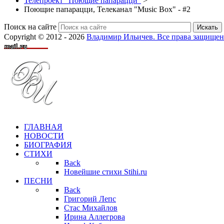
Телепроект "Поющие папарацци"
>
Поющие папарацци, Телеканал "Music Box" - #2
Поиск на сайте
Искать
Copyright © 2012 - 2026
Владимир Ильичев. Все права защищен
ГЛАВНАЯ
НОВОСТИ
БИОГРАФИЯ
СТИХИ
Back
Новейшие стихи Stihi.ru
ПЕСНИ
Back
Григорий Лепс
Стас Михайлов
Ирина Аллегрова