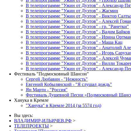
В телепрограмме "Ужин от Дуэтов" - Прохор Шаля
В телепрограмме "Ужин от Дуэтов" - Александр Пя
В телепрограмме "Ужин от Дуэтов" - Жасмин
В телепрограмме "Ужин от Дуэтов" - Виктор Салты
В телепрограмме "Ужин от Дуэтов" - Алексей Гома
В телепрограмме "Ужин от Дуэтов" - гр. "Ранетки"
В телепрограмме "Ужин от Дуэтов" - Вадим Байков
В телепрограмме "Ужин от Дуэтов" - Ирина Ортма
В телепрограмме "Ужин от Дуэтов" - Маша Кац
В телепрограмме "Ужин от Дуэтов" - Анатолий Ал
В телепрограмме "Ужин от Дуэтов" - Игорь Саруха
В телепрограмме "Ужин от Дуэтов" - Алексей Чума
В телепрограмме "Ужин от Дуэтов" - Вилли Токаре
В телепрограмме "Ужин от Дуэтов" - Александр Пе
Фестиваль "Подмосковный Шансон"
Сергей Любавин - "Нежность"
Евгений Кобылянский - "Я слушал дождь"
Ян Марти - "Россия"
Фестиваль Душевной Песни «Подмосковный Шанс
Ханука в Кремле
"Ханука" в Кремле 2014 (за 5574 год)
Вы здесь:
ВЛАДИМИР-ИЛЬИЧЕВ.РФ
>
ТЕЛЕПРОЕКТЫ
>