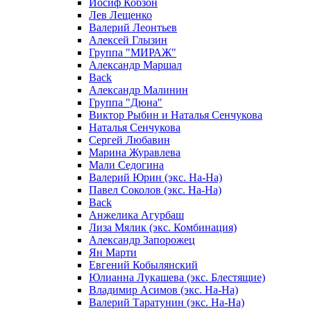
Иосиф Кобзон
Лев Лещенко
Валерий Леонтьев
Алексей Глызин
Группа "МИРАЖ"
Александр Маршал
Back
Александр Малинин
Группа "Дюна"
Виктор Рыбин и Наталья Сенчукова
Наталья Сенчукова
Сергей Любавин
Марина Журавлева
Мали Седогина
Валерий Юрин (экс. На-На)
Павел Соколов (экс. На-На)
Back
Анжелика Агурбаш
Лиза Мялик (экс. Комбинация)
Александр Запорожец
Ян Марти
Евгений Кобылянский
Юлианна Лукашева (экс. Блестящие)
Владимир Асимов (экс. На-На)
Валерий Таратунин (экс. На-На)