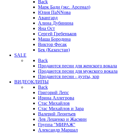
Back
Марк Бади (экс. Арсенал)
Юлия ПаNNова
Авангард
Алина Дубинина
Яна Ост
Сергей Гребеньков
Маша Бородина
Виктор Фесак
Бек (Казахстан)
SALE
Back
Продаются песни для женского вокала
Продаются песни для мужского вокала
Продаются песни - дуэты, хор
ВИДЕОКЛИПЫ
Back
Григорий Лепс
Ирина Аллегрова
Стас Михайлов
Стас Михайлов и Зара
Валерий Леонтьев
Лев Лещенко и Жасмин
Группа "МИРАЖ"
Александр Маршал