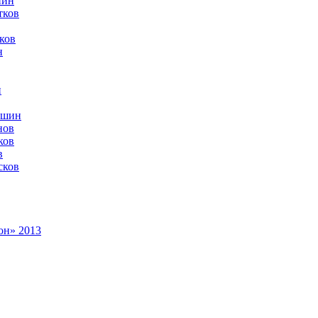
пин
тков
ков
н
н
ешин
нов
ков
в
сков
он» 2013