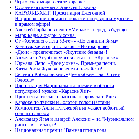
Чертовская мода в стиле караоке
Особенная премьера Алексея Глызина
КАРАОКЕ-ХИТ! Презентация Ежегодной
Национальной премии в области популярной музыки –
в прямом эфире!
Алексей Горбашов ведет «Мираж» вперед, в будущее…
Марк Бади. Лондон-Москва.
От «Холодного лета 53-го» - «До станции Зима»
Хочется, хочется, а ты такая - «Непокорная»
«Дюна» предпочитает «Якутские бананы»!
Анжелика Агурбаш учится летать на «Крыльях»
Юрмала. Лепс. «Двое у окна». Премьера песни.
Хиты Ромы Жукова перепели по-тайски!
Евгений Кобылянский: «Две любви» - на «Стене
Голосов»
Презентация Национальной премии в области
популярной музыки «Караоке Хит»
Принцесса русского шансона очаровала тайцев
Караоке по-тайски и Золотой голос Паттайи
Композитор Аллы Пугачевой выпускает дебютный
сольный альбом
Александр Ягья и Андрей Алексин – на "Музыкальном
ринге" в Таиланде!
Национальная премия "Важная птица года"