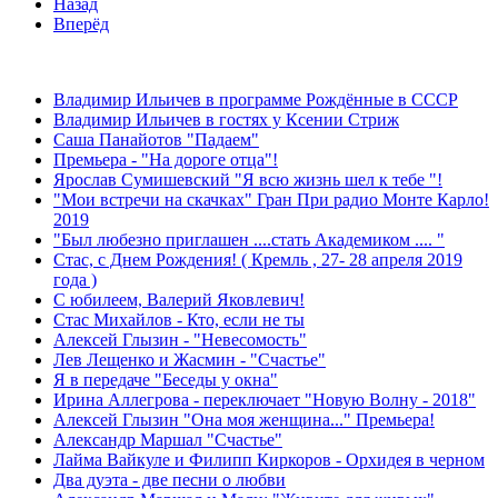
Назад
Вперёд
ЛЕНТА НОВОСТЕЙ
Владимир Ильичев в программе Рождённые в СССР
Владимир Ильичев в гостях у Ксении Стриж
Саша Панайотов "Падаем"
Премьера - "На дороге отца"!
Ярослав Сумишевский "Я всю жизнь шел к тебе "!
"Мои встречи на скачках" Гран При радио Монте Карло!
2019
"Был любезно приглашен ....стать Академиком .... "
Стас, с Днем Рождения! ( Кремль , 27- 28 апреля 2019
года )
С юбилеем, Валерий Яковлевич!
Стас Михайлов - Кто, если не ты
Алексей Глызин - "Невесомость"
Лев Лещенко и Жасмин - "Счастье"
Я в передаче "Беседы у окна"
Ирина Аллегрова - переключает "Новую Волну - 2018"
Алексей Глызин "Она моя женщина..." Премьера!
Александр Маршал "Счастье"
Лайма Вайкуле и Филипп Киркоров - Орхидея в черном
Два дуэта - две песни о любви