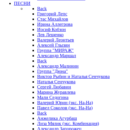
ПЕСНИ
Back
Григорий Лепс
Стас Михайлов
Ирина Аллегрова
Иосиф Кобзон
Лев Лещенко
Валерий Леонтьев
Алексей Глызин
Группа "МИРАЖ"
Александр Маршал
Back
Александр Малинин
Группа "Дюна"
Виктор Рыбин и Наталья Сенчукова
Наталья Сенчукова
Сергей Любавин
Марина Журавлева
Мали Седогина
Валерий Юрин (экс. На-На)
Павел Соколов (экс. На-На)
Back
Анжелика Агурбаш
Лиза Мялик (экс. Комбинация)
Александр Запорожец