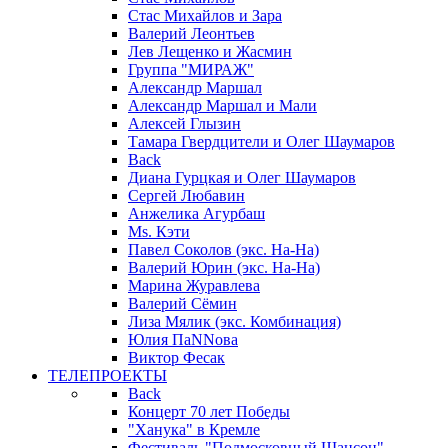
Стас Михайлов и Зара
Валерий Леонтьев
Лев Лещенко и Жасмин
Группа "МИРАЖ"
Александр Маршал
Александр Маршал и Мали
Алексей Глызин
Тамара Гвердцители и Олег Шаумаров
Back
Диана Гурцкая и Олег Шаумаров
Сергей Любавин
Анжелика Агурбаш
Ms. Кэти
Павел Соколов (экс. На-На)
Валерий Юрин (экс. На-На)
Марина Журавлева
Валерий Сёмин
Лиза Мялик (экс. Комбинация)
Юлия ПаNNова
Виктор Фесак
ТЕЛЕПРОЕКТЫ
Back
Концерт 70 лет Победы
"Ханука" в Кремле
Фестиваль "Подмосковный Шансон"