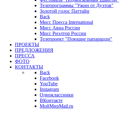
Телепрограммы "Ужин от Дуэтов"
Золотой голос Паттайи
Back
Мисс Пресса International
Мисс Авиа России
Мисс Риэлтор России
Телепроект "Поющие папарацци"
ПРОЕКТЫ
ПРЕДЛОЖЕНИЯ
ПРЕССА
ФОТО
КОНТАКТЫ
Back
Facebook
YouTube
Instagram
Одноклассники
ВКонтакте
МойМирMail.ru