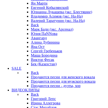
Ян Марти
Евгений Кобылянский
Юлианна Лукашева (экс. Блестящие)
Владимир Асимов (экс. На-На)
Валерий Таратунин (экс. На-На)
Back
Марк Бади (экс. Арсенал)
Юлия ПаNNова
Авангард
Алина Дубинина
Яна Ост
Сергей Гребеньков
Маша Бородина
Виктор Фесак
Бек (Казахстан)
SALE
Back
Продаются песни для женского вокала
Продаются песни для мужского вокала
Продаются песни - дуэты, хор
ВИДЕОКЛИПЫ
Back
Григорий Лепс
Ирина Аллегрова
Стас Михайлов