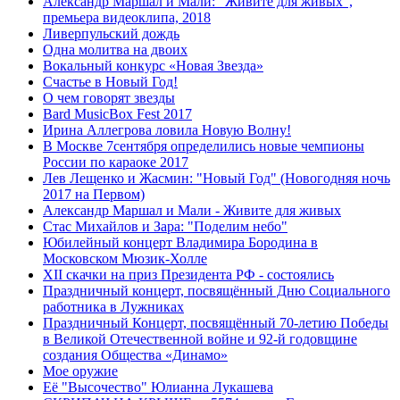
Александр Маршал и Мали: "Живите для живых",
премьера видеоклипа, 2018
Ливерпульский дождь
Одна молитва на двоих
Вокальный конкурс «Новая Звезда»
Счастье в Новый Год!
О чем говорят звезды
Bard MusicBox Fest 2017
Ирина Аллегрова ловила Новую Волну!
В Москве 7сентября определились новые чемпионы
России по караоке 2017
Лев Лещенко и Жасмин: "Новый Год" (Новогодняя ночь
2017 на Первом)
Александр Маршал и Мали - Живите для живых
Стас Михайлов и Зара: "Поделим небо"
Юбилейный концерт Владимира Бородина в
Московском Мюзик-Холле
XII скачки на приз Президента РФ - состоялись
Праздничный концерт, посвящённый Дню Социального
работника в Лужниках
Праздничный Концерт, посвящённый 70-летию Победы
в Великой Отечественной войне и 92-й годовщине
создания Общества «Динамо»
Мое оружие
Её "Высочество" Юлианна Лукашева