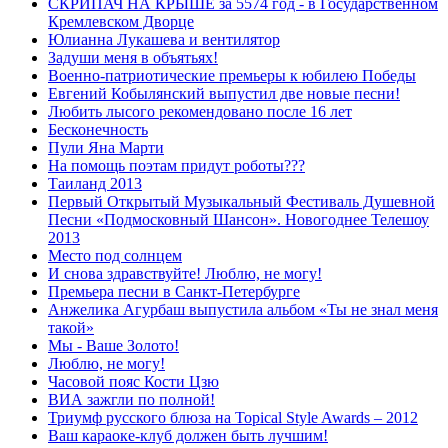
СКРИПАЧ НА КРЫШЕ за 5574 год - в Государственном
Кремлевском Дворце
Юлианна Лукашева и вентилятор
Задуши меня в объятьях!
Военно-патриотические премьеры к юбилею Победы
Евгений Кобылянский выпустил две новые песни!
Любить лысого рекомендовано после 16 лет
Бесконечность
Пули Яна Марти
На помощь поэтам придут роботы???
Таиланд 2013
Первый Открытый Музыкальный Фестиваль Душевной
Песни «Подмосковный Шансон». Новогоднее Телешоу
2013
Место под солнцем
И снова здравствуйте! Люблю, не могу!
Премьера песни в Санкт-Петербурге
Анжелика Агурбаш выпустила альбом «Ты не знал меня
такой»
Мы - Ваше Золото!
Люблю, не могу!
Часовой пояс Кости Цзю
ВИА зажгли по полной!
Триумф русского блюза на Topical Style Awards – 2012
Ваш караоке-клуб должен быть лучшим!